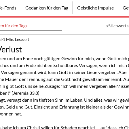
lfe-Fonds
Gedanken für den Tag
Geistliche Impulse
Gef
n für den Tag«
»Stichworts
i
1 Min. Lesezeit
erlust
ichen und am Ende noch gültigen Gewinn für mich, wenn Gott mich
kliches und am Ende nicht entschuldbares Versagen, wenn ich mich 
 Versagen genannt wird, kann Gott in seiner Liebe vergeben. Aber 
eine Mauer der Trennung auf, die Gott nicht gewaltsam einrennt. Au
n gibt Gott uns seine Zusage: "Ich will ihnen vergeben alle Misset
ben!" (Jeremia 33,8)
gt, versagt dann im tiefsten Sinn im Leben. Und alles, was wir gew
, Geld und Gut, Einsicht und Erfahrung ist kleiner als der Gewinn, 
wonnen hat.
habe ich um Christi willen für Schaden geachtet ..., auf dass ich C