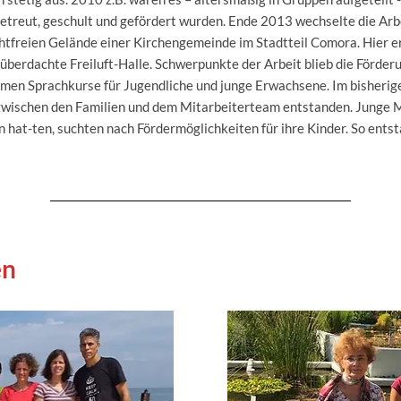
betreut, geschult und gefördert wurden. Ende 2013 wechselte die Ar
chtfreien Gelände einer Kirchengemeinde im Stadtteil Comora. Hier 
 überdachte Freiluft-Halle. Schwerpunkte der Arbeit blieb die Förder
amen Sprachkurse für Jugendliche und junge Erwachsene. Im bisherig
zwischen den Familien und dem Mitarbeiterteam entstanden. Junge Mü
hat-ten, suchten nach Fördermöglichkeiten für ihre Kinder. So ents
en