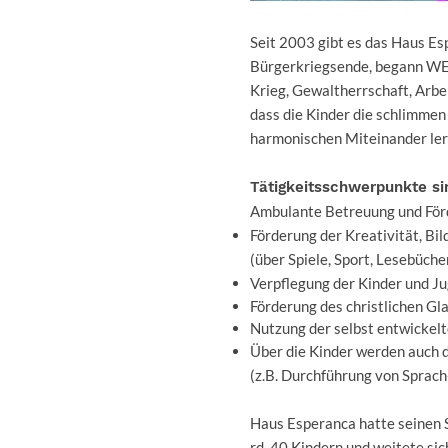
Seit 2003 gibt es das Haus Es
Bürgerkriegsende, begann WEC
Krieg, Gewaltherrschaft, Arbei
dass die Kinder die schlimmen
harmonischen Miteinander lern
Tätigkeitsschwerpunkte sin
Ambulante Betreuung und För
Förderung der Kreativität, Bi
(über Spiele, Sport, Lesebüche
Verpflegung der Kinder und Ju
Förderung des christlichen Gl
Nutzung der selbst entwickel
Über die Kinder werden auch d
(z.B. Durchführung von Sprac
Haus Esperanca hatte seinen S
rd. 40 Kindern und weitete sic