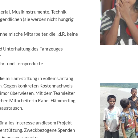
terial, Musikinstrumente, Technik
gendlichen (sie werden nicht hungrig
nheimische Mitarbeiter, die i.d.R. keine
nd Unterhaltung des Fahrzeuges
r
ehr- und Lernprodukte
ie miriam-stiftung in vollem Umfang
en. Gegen konkreten Kostennachweis
imor überwiesen. Mit dem Teamleiter
chen Mitarbeiterin Rahel Hämmerling
saustausch.
ür alles Interesse an diesem Projekt
Unterstützung. Zweckbezogene Spenden
 Esperanca zugute.