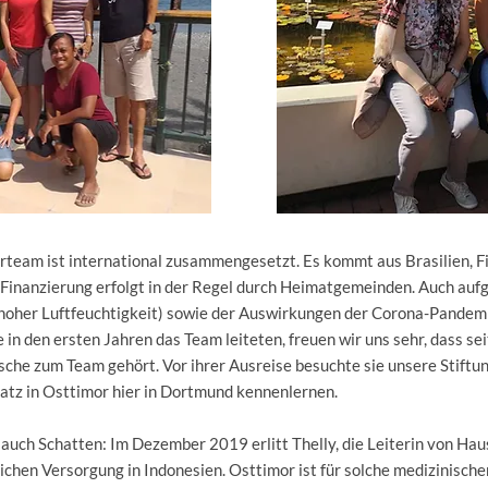
erteam ist international zusammengesetzt. Es kommt aus Brasilien, Fi
Finanzierung erfolgt in der Regel durch Heimatgemeinden. Auch auf
 hoher Luftfeuchtigkeit) sowie der Auswirkungen der Corona-Pandemi
n den ersten Jahren das Team leiteten, freuen wir uns sehr, dass se
he zum Team gehört. Vor ihrer Ausreise besuchte sie unsere Stiftung.
atz in Osttimor hier in Dortmund kennenlernen.
 auch Schatten: Im Dezember 2019 erlitt Thelly, die Leiterin von Hau
lichen Versorgung in Indonesien. Osttimor ist für solche medizinisch