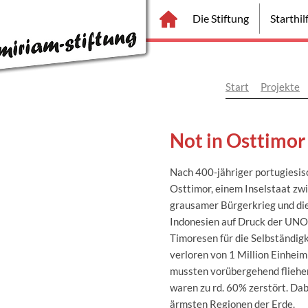
Die Stiftung
Starthi
Not in Osttimor 
Start
Projekte
Not in Osttimor
Nach 400-jähriger portugiesisc
Osttimor, einem Inselstaat zwi
grausamer Bürgerkrieg und die
Indonesien auf Druck der UNO 
Timoresen für die Selbständig
verloren von 1 Million Einhei
mussten vorübergehend fliehen
waren zu rd. 60% zerstört. Dab
ärmsten Regionen der Erde.