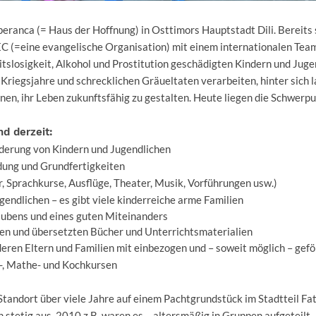
peranca (= Haus der Hoffnung) in Osttimors Hauptstadt Dili. Bereits 
 (=eine evangelische Organisation) mit einem internationalen Team 
tslosigkeit, Alkohol und Prostitution geschädigten Kindern und Jugen
 Kriegsjahre und schrecklichen Gräueltaten verarbeiten, hinter sich 
en, ihr Leben zukunftsfähig zu gestalten. Heute liegen die Schwerp
d derzeit:
derung von Kindern und Jugendlichen
ldung und Grundfertigkeiten
r, Sprachkurse, Ausflüge, Theater, Musik, Vorführungen usw.)
gendlichen – es gibt viele kinderreiche arme Familien
aubens und eines guten Miteinanders
ten und übersetzten Bücher und Unterrichtsmaterialien
eren Eltern und Familien mit einbezogen und – soweit möglich – gefö
h-, Mathe- und Kochkursen
tandort über viele Jahre auf einem Pachtgrundstück im Stadtteil Fa
h stetig aus. 2010 z.B. waren es – altersmäßig in Gruppen aufgeteilt 