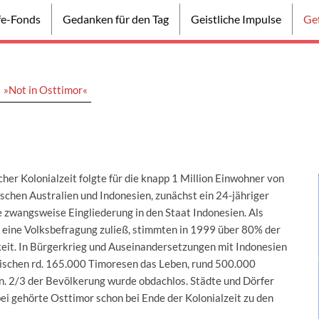
lfe-Fonds
Gedanken für den Tag
Geistliche Impulse
Gef
▼
Haus Esperanca ▼
MitarbeiterInnen ▼
»Not in Osttimor«
her Kolonialzeit folgte für die knapp 1 Million Einwohner von
schen Australien und Indonesien, zunächst ein 24-jähriger
 zwangsweise Eingliederung in den Staat Indonesien. Als
eine Volksbefragung zuließ, stimmten in 1999 über 80% der
keit. In Bürgerkrieg und Auseinandersetzungen mit Indonesien
mischen rd. 165.000 Timoresen das Leben, rund 500.000
. 2/3 der Bevölkerung wurde obdachlos. Städte und Dörfer
ei gehörte Osttimor schon bei Ende der Kolonialzeit zu den