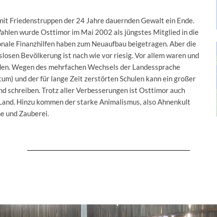
it Friedenstruppen der 24 Jahre dauernden Gewalt ein Ende.
hlen wurde Osttimor im Mai 2002 als jüngstes Mitglied in die
ale Finanzhilfen haben zum Neuaufbau beigetragen. Aber die
slosen Bevölkerung ist nach wie vor riesig. Vor allem waren und
enden. Wegen des mehrfachen Wechsels der Landessprache
etum) und der für lange Zeit zerstörten Schulen kann ein großer
nd schreiben. Trotz aller Verbesserungen ist Osttimor auch
 Land. Hinzu kommen der starke Animalismus, also Ahnenkult
he und Zauberei.