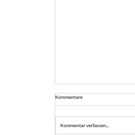
Jahre
Kommentare
Kalenderjahre vergehen.
Lebensjahre bleiben und Gottes
Gnadenjahr kommt. "Das nächste
Kommentar verfassen...
Jahr wird kein Jahr ohne Angst,
Schuld und Not sein. Aber, daß es