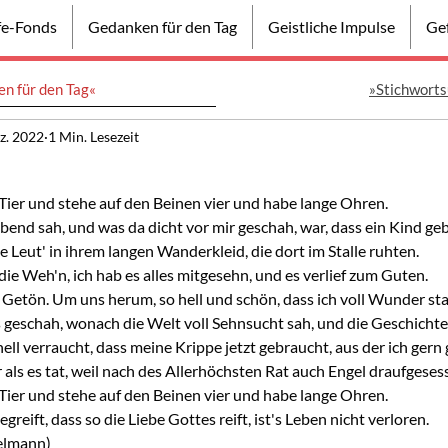
lfe-Fonds
Gedanken für den Tag
Geistliche Impulse
Gef
n für den Tag«
»Stichworts
z. 2022
1 Min. Lesezeit
s Tier und stehe auf den Beinen vier und habe lange Ohren.
end sah, und was da dicht vor mir geschah, war, dass ein Kind ge
e Leut' in ihrem langen Wanderkleid, die dort im Stalle ruhten.
e Weh'n, ich hab es alles mitgesehn, und es verlief zum Guten.
 Getön. Um uns herum, so hell und schön, dass ich voll Wunder st
s geschah, wonach die Welt voll Sehnsucht sah, und die Geschichte
ll verraucht, dass meine Krippe jetzt gebraucht, aus der ich gern 
 als es tat, weil nach des Allerhöchsten Rat auch Engel draufgeses
s Tier und stehe auf den Beinen vier und habe lange Ohren.
greift, dass so die Liebe Gottes reift, ist's Leben nicht verloren.
elmann)