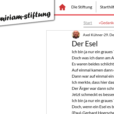
Die Stiftung
Starthi
Start
»Gedanke
Axel Kühner
29. De
Der Esel
Ich bin ja nur ein graue
Doch was ich dann am Ab
Es waren beides schlicht
Auf einmal kamen dann di
Dann war auf einmal ein
Ich merkte, dass hier da
Der Ärger war dann schne
Jetzt schmeckt es besser
Ich bin ja nur ein graue
Doch, wenn ein Esel es be
(Paul-Gerhard Hoersch