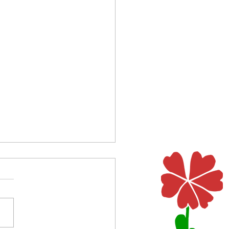
zeichen des Lebens
ymbol ist ein Kennzeichen, ein
en, an dem man etwas
nt. Das Wort kommt von
llo = ich trage zusammen,
wei Ringe,...