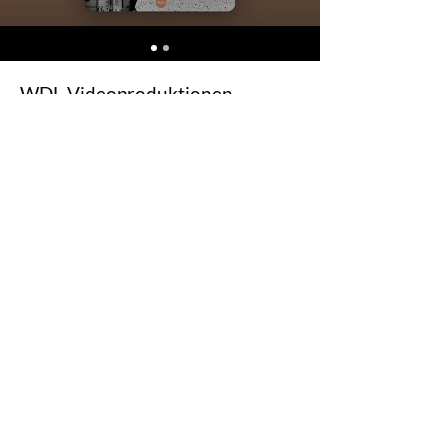
WDL Videoproduktionen
Neben den
Medienproduktionen für Junge
Erwachsene, Kinder und im Bereich
der
Musicals
, bietet WDL auch Jugendlichen
regelmäßig Videoinhalte an, die meist für
die WDL Jugendfreizeiten produziert
werden.