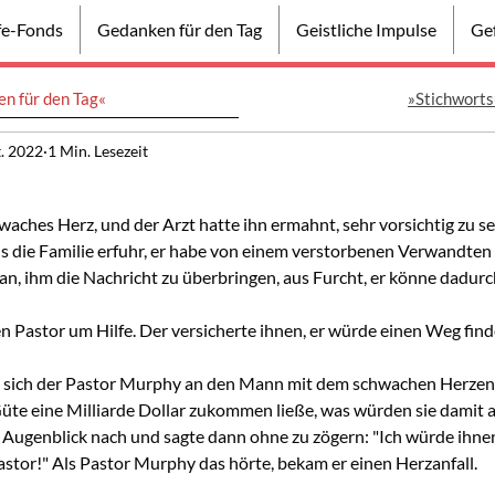
lfe-Fonds
Gedanken für den Tag
Geistliche Impulse
Gef
n für den Tag«
»Stichworts
t. 2022
1 Min. Lesezeit
aches Herz, und der Arzt hatte ihn ermahnt, sehr vorsichtig zu se
s die Familie erfuhr, er habe von einem verstorbenen Verwandten e
an, ihm die Nachricht zu überbringen, aus Furcht, er könne dadurc
en Pastor um Hilfe. Der versicherte ihnen, er würde einen Weg fin
te sich der Pastor Murphy an den Mann mit dem schwachen Herzen
Güte eine Milliarde Dollar zukommen ließe, was würden sie damit 
Augenblick nach und sagte dann ohne zu zögern: "Ich würde ihnen 
stor!" Als Pastor Murphy das hörte, bekam er einen Herzanfall.