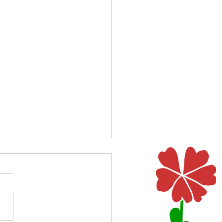
Esel
n ja nur ein graues Tier und
 auf den Beinen vier und habe
 Ohren. Doch was ich dann
end sah, und was da dicht