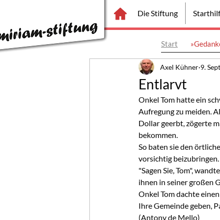
Die Stiftung
Starthi
Start
»Gedanke
Axel Kühner
9. Sep
Entlarvt
Onkel Tom hatte ein schw
Aufregung zu meiden. Al
Dollar geerbt, zögerte m
bekommen.
So baten sie den örtlich
vorsichtig beizubringen.
"Sagen Sie, Tom", wand
ihnen in seiner großen 
Onkel Tom dachte einen 
Ihre Gemeinde geben, Pa
(Antony de Mello)