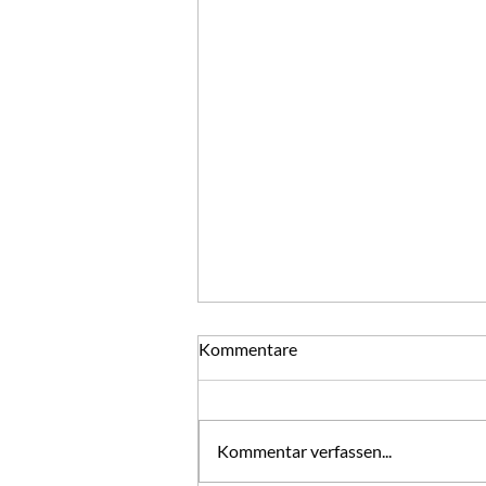
Jahre
Kommentare
Kalenderjahre vergehen.
Lebensjahre bleiben und Gottes
Gnadenjahr kommt. "Das nächste
Kommentar verfassen...
Jahr wird kein Jahr ohne Angst,
Schuld und Not sein. Aber, daß es