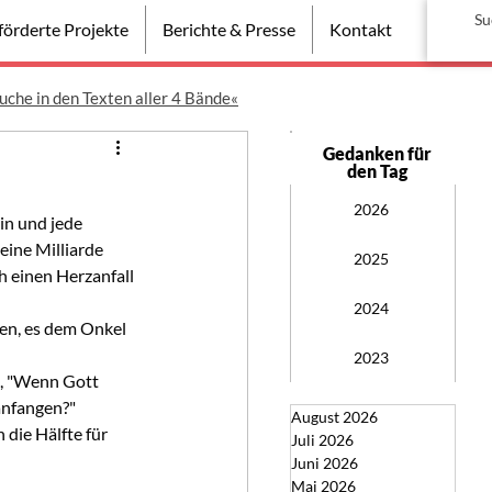
örderte Projekte
Berichte & Presse
Kontakt
uche in den Texten aller 4 Bände«
Gedanken für
den Tag
2026
in und jede 
ine Milliarde 
2025
h einen Herzanfall 
2024
den, es dem Onkel 
2023
, "Wenn Gott 
anfangen?"
August 2026
die Hälfte für 
Juli 2026
Juni 2026
Mai 2026