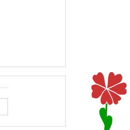
ne Kinder brauchen große
e
so kleine Hände, winzige
r dran. Darf man nie drauf
gen, die zerbrechen dann.
so kleine Füße mit so kleinen
. Darf man nie drauf treten,
sie sonst nicht geh'n. Sind so