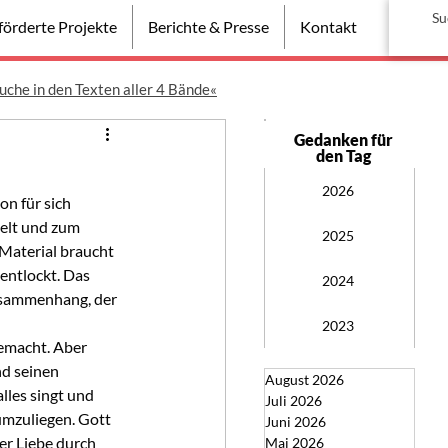
örderte Projekte
Berichte & Presse
Kontakt
uche in den Texten aller 4 Bände«
Gedanken für
den Tag
2026
on für sich 
elt und zum 
2025
 Material braucht 
entlockt. Das 
2024
usammenhang, der 
2023
emacht. Aber 
nd seinen 
August 2026
les singt und 
Juli 2026
umzuliegen. Gott 
Juni 2026
r Liebe durch 
Mai 2026