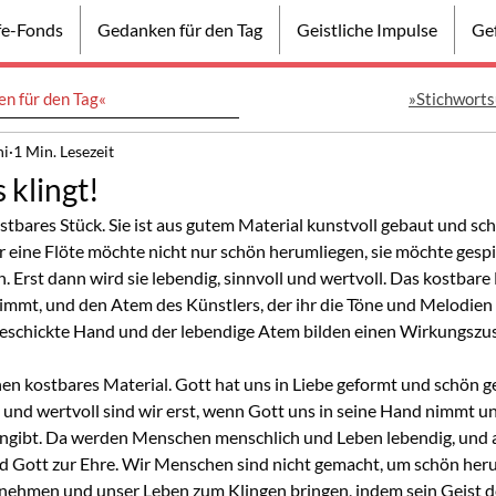
lfe-Fonds
Gedanken für den Tag
Geistliche Impulse
Gef
n für den Tag«
»Stichworts
ni
1 Min. Lesezeit
 klingt!
ostbares Stück. Sie ist aus gutem Material kunstvoll gebaut und sch
r eine Flöte möchte nicht nur schön herumliegen, sie möchte gespi
 Erst dann wird sie lebendig, sinnvoll und wertvoll. Das kostbare
nimmt, und den Atem des Künstlers, der ihr die Töne und Melodien 
 geschickte Hand und der lebendige Atem bilden einen Wirkungsz
en kostbares Material. Gott hat uns in Liebe geformt und schön g
ll und wertvoll sind wir erst, wenn Gott uns in seine Hand nimmt u
ngibt. Da werden Menschen menschlich und Leben lebendig, und al
nd Gott zur Ehre. Wir Menschen sind nicht gemacht, um schön her
nehmen und unser Leben zum Klingen bringen, indem sein Geist de