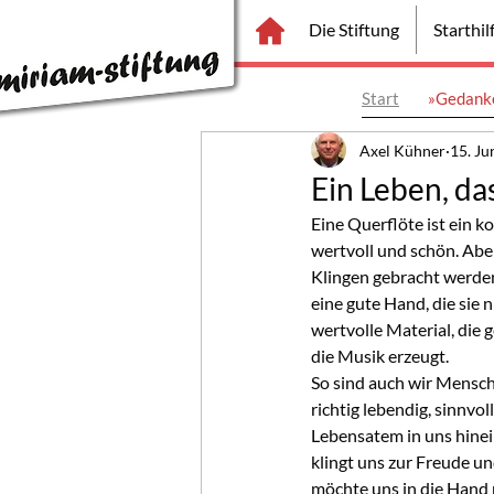
Die Stiftung
Starthi
Start
»Gedanke
Axel Kühner
15. Ju
Ein Leben, das
Eine Querflöte ist ein k
wertvoll und schön. Abe
Klingen gebracht werden.
eine gute Hand, die sie 
wertvolle Material, die
die Musik erzeugt.
So sind auch wir Mensch
richtig lebendig, sinnvo
Lebensatem in uns hinei
klingt uns zur Freude u
möchte uns in die Hand 