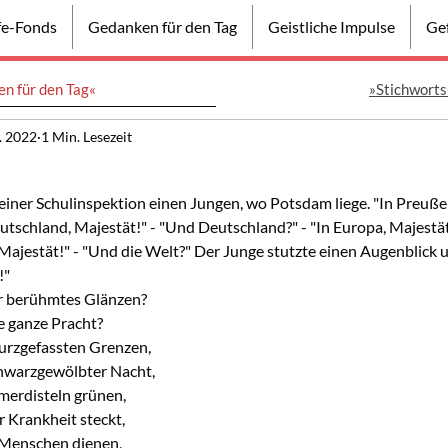
lfe-Fonds
Gedanken für den Tag
Geistliche Impulse
Gef
n für den Tag«
»Stichworts
. 2022
1 Min. Lesezeit
i einer Schulinspektion einen Jungen, wo Potsdam liege. "In Preußen
utschland, Majestät!" - "Und Deutschland?" - "In Europa, Majestät
 Majestät!" - "Und die Welt?" Der Junge stutzte einen Augenblick 
!"
hr berühmtes Glänzen?
e ganze Pracht?
kurzgefassten Grenzen,
schwarzgewölbter Nacht,
merdisteln grünen,
er Krankheit steckt,
e Menschen dienen,