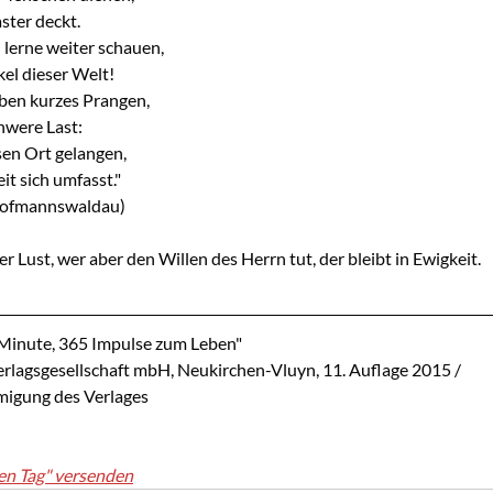
ster deckt.
lerne weiter schauen,
rkel dieser Welt!
lben kurzes Prangen,
chwere Last:
esen Ort gelangen,
t sich umfasst."
 Hofmannswaldau)
r Lust, wer aber den Willen des Herrn tut, der bleibt in Ewigkeit.
 Minute, 365 Impulse zum Leben"
lagsgesellschaft mbH, Neukirchen-Vluyn, 11. Auflage 2015 / 
migung des Verlages
en Tag" versenden