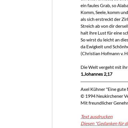
ein faules Grab, so Alaba
Komm, Seele, komm und 
als sich erstreckt der Zi
Streich ab von dir derse
halt ihre Lust für eine s
So wirst du leicht an di
da Ewigkeit und Schönhei
(Christian Hofmann v.
Die Welt vergeht mit ihre
1.Johannes 2,17
Axel Kühner "Eine gute
© 1994 Neukirchener Ver
Mit freundlicher Geneh
Text ausdrucken
Diesen "Gedanken für d