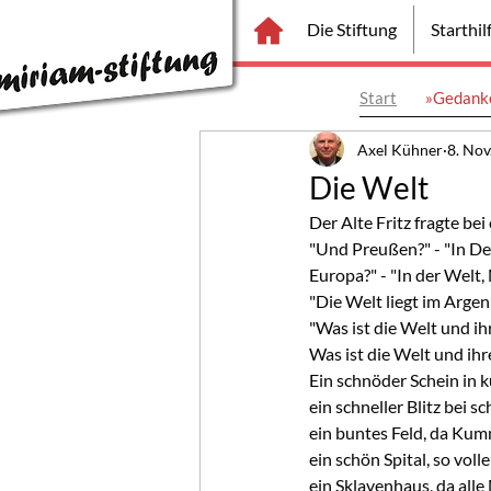
Die Stiftung
Starthi
Start
»Gedanke
Axel Kühner
8. Nov
Die Welt
Der Alte Fritz fragte be
"Und Preußen?" - "In De
Europa?" - "In der Welt,
"Die Welt liegt im Argen
"Was ist die Welt und i
Was ist die Welt und ihr
Ein schnöder Schein in 
ein schneller Blitz bei 
ein buntes Feld, da Kum
ein schön Spital, so voll
ein Sklavenhaus, da all