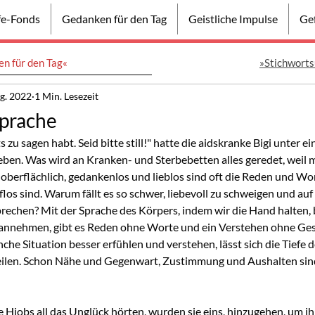
lfe-Fonds
Gedanken für den Tag
Geistliche Impulse
Gef
n für den Tag«
»Stichworts
g. 2022
1 Min. Lesezeit
Sprache
ts zu sagen habt. Seid bitte still!" hatte die aidskranke Bigi unter ei
en. Was wird an Kranken- und Sterbebetten alles geredet, weil 
 oberflächlich, gedankenlos und lieblos sind oft die Reden und Wort
lflos sind. Warum fällt es so schwer, liebevoll zu schweigen und au
rechen? Mit der Sprache des Körpers, indem wir die Hand halten,
 annehmen, gibt es Reden ohne Worte und ein Verstehen ohne Ges
che Situation besser erfühlen und verstehen, lässt sich die Tiefe 
 teilen. Schon Nähe und Gegenwart, Zustimmung und Aushalten si
e Hiobs all das Unglück hörten, wurden sie eins, hinzugehen, um ihn