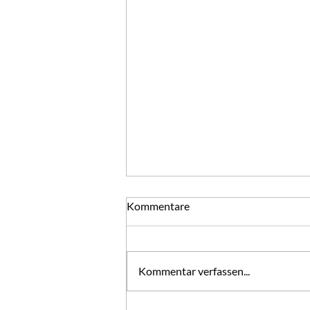
Jahre
Kommentare
Kalenderjahre vergehen.
Lebensjahre bleiben und Gottes
Gnadenjahr kommt. "Das nächste
Kommentar verfassen...
Jahr wird kein Jahr ohne Angst,
Schuld und Not sein. Aber, daß es
in aller Schuld, Angst und Not ein