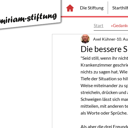
Die Stiftung
Starthi
Start
»Gedanke
Axel Kühner
10. Au
Die bessere 
"Seid still, wenn ihr nich
Krankenzimmer geschrieb
nichts zu sagen hat. Wie
Tiefe der Situation so hi
Weise miteinander zu sp
streicheln, drücken und
Schweigen lässt sich man
mitteilen, mit anderen
als Worte oder Sprüche.
Als aber die drei Freund