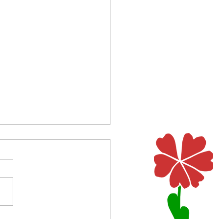
Esel
n ja nur ein graues Tier und
 auf den Beinen vier und habe
 Ohren. Doch was ich dann
end sah, und was da dicht