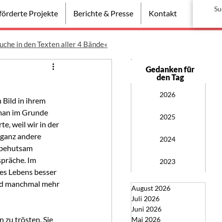
örderte Projekte
Berichte & Presse
Kontakt
uche in den Texten aller 4 Bände«
Gedanken für
den Tag
2026
n Bild in ihrem 
man im Grunde 
2025
e, weil wir in der 
f ganz andere 
2024
 behutsam 
präche. Im 
2023
des Lebens besser 
nd manchmal mehr 
August 2026
Juli 2026
Juni 2026
 zu trösten. Sie 
Mai 2026