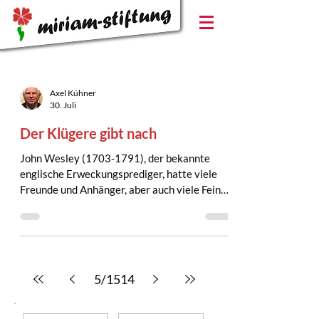
Axel Kühner
30. Juli
Der Klügere gibt nach
John Wesley (1703-1791), der bekannte
englische Erweckungsprediger, hatte viele
Freunde und Anhänger, aber auch viele Feinde
und Gegner. Seine griffigen Predigten waren
einigen Zeitgenossen zu direkt und
unangenehm, denn John Wesley nannte die
Sünde beim Namen und schonte die Sünder
nicht. Als Wesley einmal auf einer schmalen
5
/
1514
Gasse unterwegs war, kam ihm ein Lord
entgegen, der auf den Prediger Zorn hatte.
Der Lord blieb direkt vor Wesley stehen und