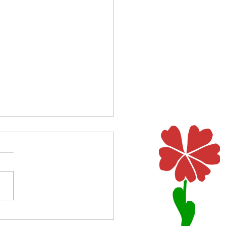
r letztes Wort
n 150 Psalmen der Bibel wird
ewegenden Worten gelobt
eklagt, gedankt und
ifelt, gesungen und
rien. Gottes Größe und des
chen Würde werden ebenso
rieben wie Gottes unb