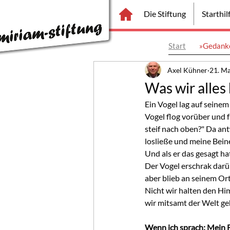
Die Stiftung
Starthi
Start
»Gedanke
Axel Kühner
21. M
Was wir alles
Ein Vogel lag auf seinem
Vogel flog vorüber und f
steif nach oben?" Da an
losließe und meine Bein
Und als er das gesagt ha
Der Vogel erschrak darüb
aber blieb an seinem Ort 
Nicht wir halten den Hi
wir mitsamt der Welt ge
Wenn ich sprach: Mein Fu