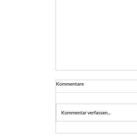
Gute Nachsätze
Kommentare
Gute Vorsätze mögen Sie morgen
fassen. Mit ihnen ist ja bekanntlich
der Weg zur Hölle gepflastert.
Kommentar verfassen...
Gute Nachsätze sollten Sie heute
fassen. Mit ihnen könnte sich ein
Stück Himmel aufschließen. Jeder
T