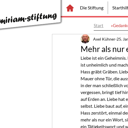
Die Stiftung
Starthi
Start
»Gedanke
Axel Kühner
25. Ja
Mehr als nur 
Liebe ist ein Geheimnis. 
ist unheimlich und macht
Hass gräbt Gräben. Liebe 
Mauer ohne Tür, die auss
in der man schließlich vo
vergessen, bringt tief hi
auf Erden an. Liebe hat 
selbst. Liebe baut auf, 
Hass zerstört, einmal de
mehr als nur ein Wort, si
ein Tätigkeitswort und w