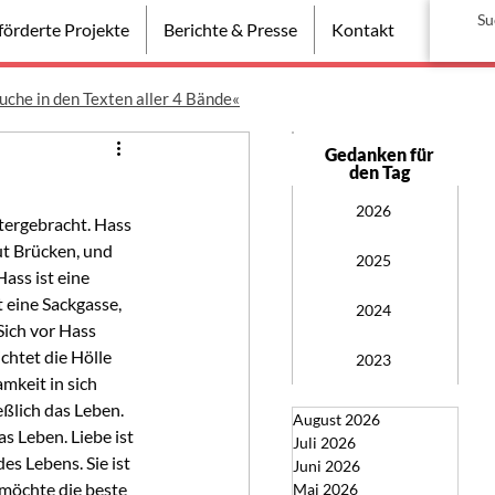
örderte Projekte
Berichte & Presse
Kontakt
uche in den Texten aller 4 Bände«
Gedanken für
den Tag
2026
ntergebracht. Hass 
ut Brücken, und 
2025
ass ist eine 
 eine Sackgasse, 
2024
Sich vor Hass 
chtet die Hölle 
2023
mkeit in sich 
eßlich das Leben. 
August 2026
s Leben. Liebe ist 
Juli 2026
es Lebens. Sie ist 
Juni 2026
 möchte die beste 
Mai 2026