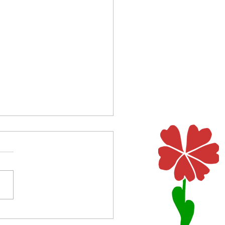
erlachen
 die Kinder lachen so
chwert. Das ist ein großes
. Wie unreflektiert froh sind
ie leben einfach das Leben.
u bist mit ihnen. Sie sind
r, Deine Kinder. Da hat die
hnh