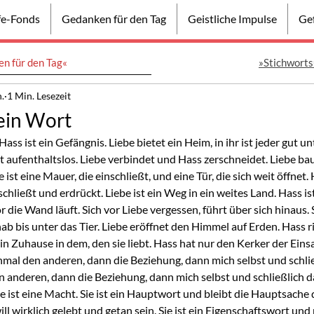
lfe-Fonds
Gedanken für den Tag
Geistliche Impulse
Gef
n für den Tag«
»Stichworts
n.
1 Min. Lesezeit
ein Wort
Hass ist ein Gefängnis. Liebe bietet ein Heim, in ihr ist jeder gut u
 aufenthaltslos. Liebe verbindet und Hass zerschneidet. Liebe ba
ist eine Mauer, die einschließt, und eine Tür, die sich weit öffnet. H
chließt und erdrückt. Liebe ist ein Weg in ein weites Land. Hass ist
r die Wand läuft. Sich vor Liebe vergessen, führt über sich hinaus. 
nab bis unter das Tier. Liebe eröffnet den Himmel auf Erden. Hass ri
ein Zuhause in dem, den sie liebt. Hass hat nur den Kerker der Einsa
einmal den anderen, dann die Beziehung, dann mich selbst und schli
n anderen, dann die Beziehung, dann mich selbst und schließlich da
e ist eine Macht. Sie ist ein Hauptwort und bleibt die Hauptsache d
ill wirklich gelebt und getan sein. Sie ist ein Eigenschaftswort und