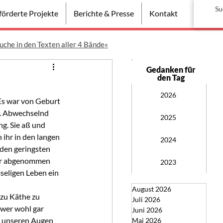
örderte Projekte
Berichte & Presse
Kontakt
uche in den Texten aller 4 Bände«
Gedanken für
den Tag
2026
Es war von Geburt 
n. Abwechselnd  
2025
g. Sie aß und 
 ihr in den langen  
2024
den geringsten 
ihr abgenommen 
2023
seligen Leben ein 
August 2026
Juli 2026
 wer wohl gar 
Juni 2026
ir unseren Augen 
Mai 2026