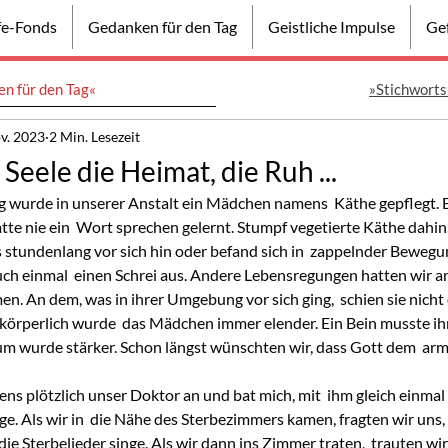
lfe-Fonds
Gedanken für den Tag
Geistliche Impulse
Gef
n für den Tag«
»Stichworts
v. 2023
2 Min. Lesezeit
Seele die Heimat, die Ruh ...
g wurde in unserer Anstalt ein Mädchen namens  Käthe gepflegt. 
tte nie ein  Wort sprechen gelernt. Stumpf vegetierte Käthe dahi
 stundenlang vor sich hin oder befand sich in  zappelnder Bewegun
 auch einmal  einen Schrei aus. Andere Lebensregungen hatten wir an
. An dem, was in ihrer Umgebung vor sich ging,  schien sie nicht 
 körperlich wurde  das Mädchen immer elender. Ein Bein musste 
um wurde stärker. Schon längst wünschten wir, dass Gott dem  arm
ege. Als wir in  die Nähe des Sterbezimmers kamen, fragten wir uns,
ie Sterbelieder singe. Als wir dann ins Zimmer traten,  trauten w