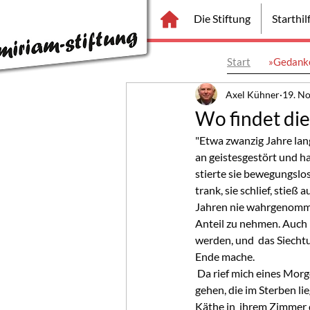
Die Stiftung
Starthi
Start
»Gedanke
Axel Kühner
19. No
Wo findet die 
"Etwa zwanzig Jahre lan
an geistesgestört und ha
stierte sie bewegungslos
trank, sie schlief, stieß
Jahren nie wahrgenommen
Anteil zu nehmen. Auch
werden, und  das Siecht
Ende mache.
 Da rief mich eines Morgens plötzlich unser Doktor an und bat mich, mit  ihm gleich einmal zu Käthe zu 
gehen, die im Sterben li
Käthe in  ihrem Zimmer d