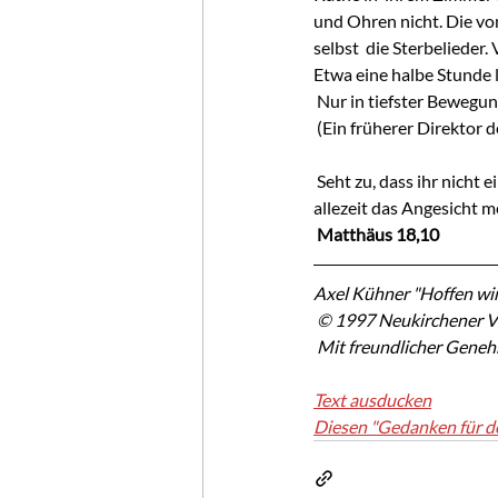
und Ohren nicht. Die von
selbst  die Sterbelieder.
Etwa eine halbe Stunde l
 Nur in tiefster Bewegu
 (Ein früherer Direktor 
 Seht zu, dass ihr nicht einen von diesen Kleinen verachtet. Denn ich  sage euch: Ihre Engel im Himmel sehen 
allezeit das Angesicht m
 Matthäus 18,10
Axel Kühner "Hoffen wir
 © 1997 Neukirchener V
 Mit freundlicher Gene
Text ausducken
Diesen "Gedanken für d