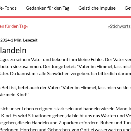
lfe-Fonds
Gedanken für den Tag
Geistliche Impulse
Gef
n für den Tag«
»Stichworts
. 2024
1 Min. Lesezeit
Handeln
ges zu seinem Vater und bekennt ihm kleine Fehler. Der Vater ver
n beten sie zusammen. Der Junge betet: "Vater im Himmel, lass mic
ater. Du kannst mir alle Schwächen vergeben. Ich bitte dich darum
 Bett ist, betet auch der Vater: "Vater im Himmel, lass mich so klei
ie mein Kind!"
 sich unser Leben ereignen: stark sein und handeln wie ein Mann, 
 Kind. Es wird Situationen geben, da bleibt uns das Warten und V
 geben, die ein Handeln und Zupacken erfordern. Ruhen und Tun, 
 Beginnen, Horchen und Gehorchen, von Gott etwas erwarten und 