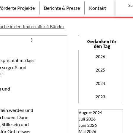
örderte Projekte
Berichte & Presse
Kontakt
uche in den Texten aller 4 Bände«
Gedanken für
den Tag
2026
spricht ihm, dass 
h so groß und 
2025
!"
2024
n und 
2023
klein werden und 
August 2026
ertrauen. Dann 
Juli 2026
Stillesein und 
Juni 2026
für Gott etwas 
Mai 2026