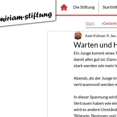
Die Stiftung
Starthi
Start
»Gedanke
Axel Kühner
9. Jan
Warten und 
Ein Junge kommt eines Ta
damit alles gut ist. Dan
stark werden wie mein V
Abends, als der Junge im
vertrauensvoll werden w
In dieser Spannung wird
Vertrauen haben wie ein
wird es andere Umstände
Tätigsein, Besinnen und