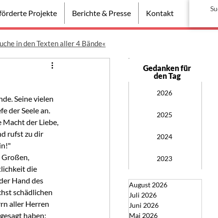
örderte Projekte
Berichte & Presse
Kontakt
uche in den Texten aller 4 Bände«
Gedanken für
den Tag
2026
de. Seine vielen 
e der Seele an. 
2025
e Macht der Liebe, 
d rufst zu dir 
2024
in!"
 Großen, 
2023
ichkeit die 
der Hand des 
August 2026
chst schädlichen 
Juli 2026
rn aller Herren 
Juni 2026
gesagt haben: 
Mai 2026