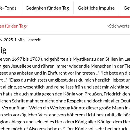
lfe-Fonds
Gedanken für den Tag
Geistliche Impulse
Gef
n für den Tag«
»Stichworts
v. 2025
1 Min. Lesezeit
ig
 von 1697 bis 1769 und gehörte als Mystiker zu den Stillen im Lan
nigen Jesusliebe und rühren immer wieder die Menschen in der Tief
sset uns anbeten und in Ehrfurcht vor ihn treten ..." "Ich bete an di
rt ..." "Dass du mich stets umgibest, dass du mich herzlich liebest un
 alleine, so wesentlich und reine, lass früh und spät mir wichtig se
 hat sich auch mutig gegen den König von Preußen, Friedrich den
lichen Schrift mahnt er nicht ohne Respekt und doch mit aller Deutl
r Vernunft an: "Welch ein Werkzeug könnte dieser große Mann in 
 sein vorzüglicher Verstand, von höherem Licht bestrahlt, die hö
igion ablegen und sein edles Herz dem König aller Könige, dem Her
eben möchte! Also geschehe es!" Der König soll sehr beeindruckt 