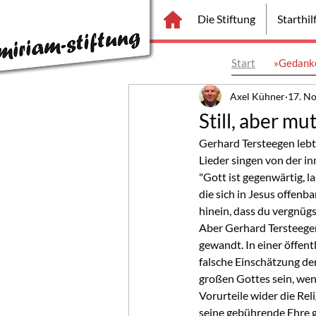
Die Stiftung
Starthi
Start
»Gedanke
Axel Kühner
17. No
Still, aber mut
Gerhard Tersteegen lebte
Lieder singen von der in
"Gott ist gegenwärtig, la
die sich in Jesus offenba
hinein, dass du vergnügst
Aber Gerhard Tersteegen
gewandt. In einer öffent
falsche Einschätzung de
großen Gottes sein, wenn
Vorurteile wider die Rel
seine gebührende Ehre g