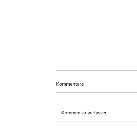
Gute Nachsätze
Kommentare
Gute Vorsätze mögen Sie morgen
fassen. Mit ihnen ist ja bekanntlich
der Weg zur Hölle gepflastert.
Kommentar verfassen...
Gute Nachsätze sollten Sie heute
fassen. Mit ihnen könnte sich ein
Stück Himmel aufschließen. Jeder
T