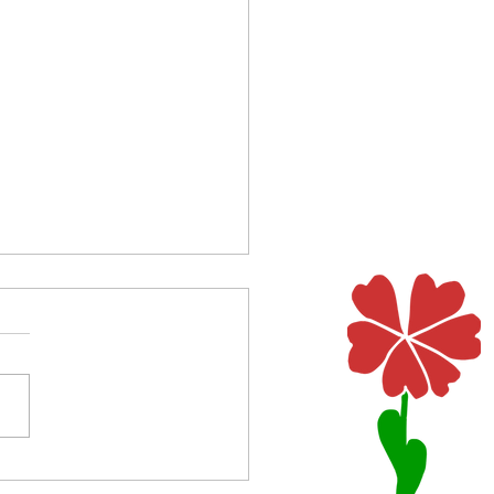
r letztes Wort
n 150 Psalmen der Bibel wird
ewegenden Worten gelobt
eklagt, gedankt und
ifelt, gesungen und
rien. Gottes Größe und des
chen Würde werden ebenso
rieben wie Gottes unb