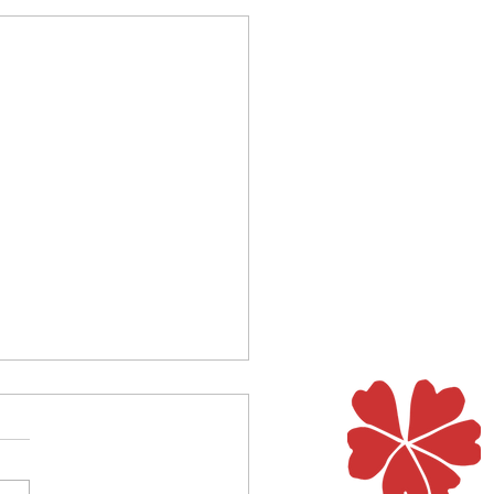
st das für eine Nacht?
Lagerlöf erzählt in einer
 Legenden von der Nacht, in
as Jesuskind geboren wird.