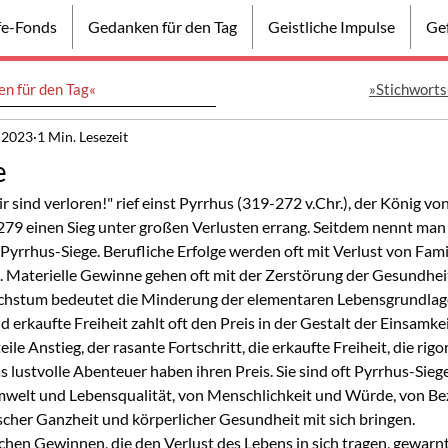
lfe-Fonds
Gedanken für den Tag
Geistliche Impulse
Gef
n für den Tag«
»Stichworts
 2023
1 Min. Lesezeit
e
r sind verloren!" rief einst Pyrrhus (319-272 v.Chr.), der König vo
279 einen Sieg unter großen Verlusten errang. Seitdem nennt man E
, Pyrrhus-Siege. Berufliche Erfolge werden oft mit Verlust von Fam
. Materielle Gewinne gehen oft mit der Zerstörung der Gesundheit
chstum bedeutet die Minderung der elementaren Lebensgrundlage
 erkaufte Freiheit zahlt oft den Preis in der Gestalt der Einsamkei
eile Anstieg, der rasante Fortschritt, die erkaufte Freiheit, die rigo
s lustvolle Abenteuer haben ihren Preis. Sie sind oft Pyrrhus-Siege,
welt und Lebensqualität, von Menschlichkeit und Würde, von Be
scher Ganzheit und körperlicher Gesundheit mit sich bringen.
chen Gewinnen, die den Verlust des Lebens in sich tragen, gewarnt