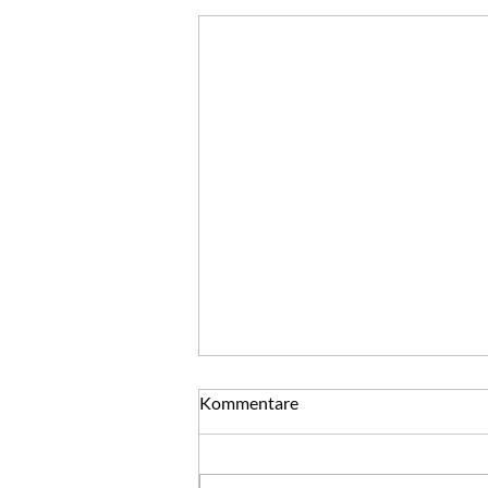
Silvester - ein Tag voller
Kommentare
Möglichkeiten
Mutter und Vater für alle ihre
kleinen und großen Mühen