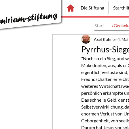
Die Stiftung
Starthi
Start
»Gedanke
Axel Kühner
4. Mai
Pyrrhus-Sieg
"Noch so ein Sieg, und wi
Makedonien, aus, als er 
eigentlich Verluste sind
Freundschaften erreicht
weiteres Wirtschaftswa
persönlich erkämpfte und
Das schnelle Geld, der st
Selbstverwirklichung, da
enormen Verlust von Um
Geborgenheit, von seeli
Darum hat Jesus vor sol