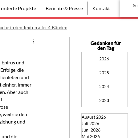
örderte Projekte
Berichte & Presse
Kontakt
uche in den Texten aller 4 Bände«
Gedanken für
den Tag
2026
n Epirus und 
rfolge, die 
2025
ilienleben und 
 einher. Immer 
2024
n. Aber auch 
t.
2023
rose 
 weil sie den 
August 2026
ziehung und 
Juli 2026
Juni 2026
 und die 
Mai 2026