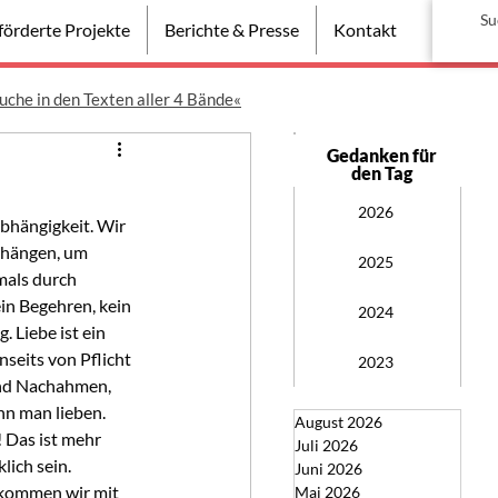
örderte Projekte
Berichte & Presse
Kontakt
uche in den Texten aller 4 Bände«
Gedanken für
den Tag
2026
bhängigkeit. Wir 
bhängen, um 
2025
mals durch 
in Begehren, kein 
2024
Liebe ist ein 
seits von Pflicht 
2023
und Nachahmen, 
ann man lieben.
August 2026
 Das ist mehr 
Juli 2026
lich sein.
Juni 2026
 kommen wir mit 
Mai 2026