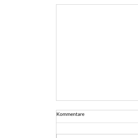
Silvester - ein Tag voller
Kommentare
Möglichkeiten
Mutter und Vater für alle ihre
kleinen und großen Mühen