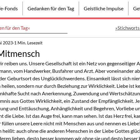
lfe-Fonds
Gedanken für den Tag
Geistliche Impulse
Gef
n für den Tag«
»Stichworts
ai 2023
1 Min. Lesezeit
Mitmensch
 reiben uns. Unsere Gesellschaft ist ein Netz von gegenseitiger A
mann, vom Handwerker, Busfahrer und Arzt. Aber voneinander a
st der Geburtsort des Unglücklichwerdens. Einsamkeit lässt sich nie
eilen, sondern nur durch Beziehung zur Wirklichkeit. Liebe ist ke
ankhafte Sucht nach Anerkennung, Zuwendung und Wertschätzung. 
nis aus Gottes Wirklichkeit, ein Zustand der Empfänglichkeit. Jen
rtung und Enttäuschung, Anhänglichkeit und Begehren, Vorliebe 
die Liebe. Ist das Auge frei, kann man sehen. Ist das Herz frei, k
 füllen unsere Leere nicht mit Menschen aus und nennen es Liebe!
en heißt: auch ohne die anderen Menschen in der Liebe Gottes glück
deren lieben, desto besser kommen wir ohne sie und desto besser