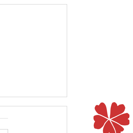
st das für eine Nacht?
Lagerlöf erzählt in einer
 Legenden von der Nacht, in
as Jesuskind geboren wird.