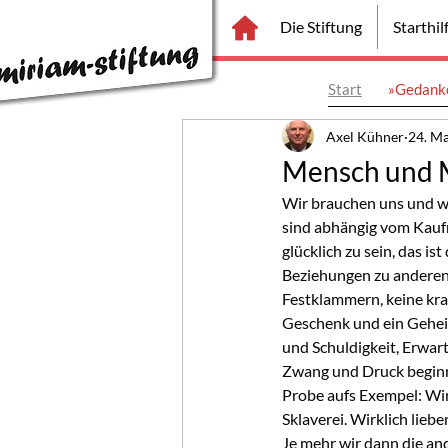
Die Stiftung
Starthi
Start
»Gedanke
Axel Kühner
24. M
Mensch und 
Wir brauchen uns und wir
sind abhängig vom Kauf
glücklich zu sein, das i
Beziehungen zu anderen h
Festklammern, keine kr
Geschenk und ein Geheim
und Schuldigkeit, Erwa
Zwang und Druck beginnt 
Probe aufs Exempel: Wir
Sklaverei. Wirklich lieb
Je mehr wir dann die an