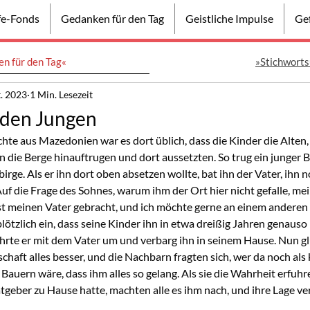
lfe-Fonds
Gedanken für den Tag
Geistliche Impulse
Gef
n für den Tag«
»Stichworts
t. 2023
1 Min. Lesezeit
 den Jungen
hte aus Mazedonien war es dort üblich, dass die Kinder die Alten,
n die Berge hinauftrugen und dort aussetzten. So trug ein junger B
irge. Als er ihn dort oben absetzen wollte, bat ihn der Vater, ihn n
uf die Frage des Sohnes, warum ihm der Ort hier nicht gefalle, mei
nst meinen Vater gebracht, und ich möchte gerne an einem anderen 
lötzlich ein, dass seine Kinder ihn in etwa dreißig Jahren genauso 
hrte er mit dem Vater um und verbarg ihn in seinem Hause. Nun gl
chaft alles besser, und die Nachbarn fragten sich, wer da noch als 
Bauern wäre, dass ihm alles so gelang. Als sie die Wahrheit erfuhr
atgeber zu Hause hatte, machten alle es ihm nach, und ihre Lage ve