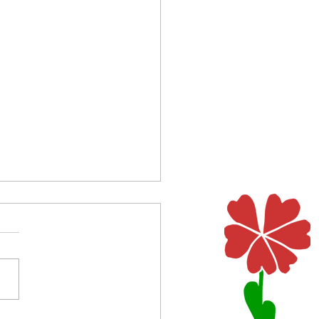
st das für eine Nacht?
Lagerlöf erzählt in einer
 Legenden von der Nacht, in
as Jesuskind geboren wird.
 geht über das Feld, um Feuer