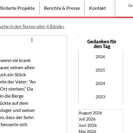
örderte Projekte
Berichte & Presse
Kontakt
uche in den Texten aller 4 Bände«
Gedanken für
den Tag
2026
 wenn sie krank 
auer seinen alten 
2025
och ein Stück 
nte der Vater: "An 
2024
Ort sterben." Da 
in die Berge 
2023
ückte auf dem 
kluger und weiser 
August 2026
en, dass der Sohn 
Juli 2026
rbesserte sich 
Juni 2026
Mai 2026