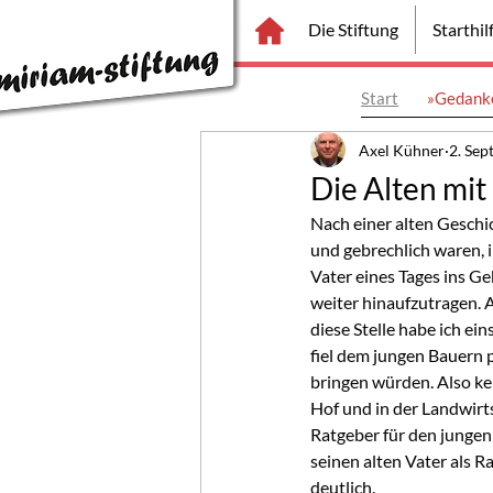
Die Stiftung
Starthi
Start
»Gedanke
Axel Kühner
2. Sep
Die Alten mit
Nach einer alten Geschic
und gebrechlich waren, i
Vater eines Tages ins Geb
weiter hinaufzutragen. A
diese Stelle habe ich ei
fiel dem jungen Bauern p
bringen würden. Also ke
Hof und in der Landwirts
Ratgeber für den jungen 
seinen alten Vater als R
deutlich.