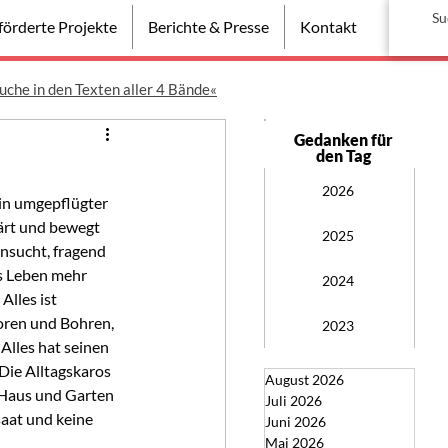
örderte Projekte
Berichte & Presse
Kontakt
uche in den Texten aller 4 Bände«
Gedanken für
den Tag
2026
in umgepflügter 
gärt und bewegt 
2025
nsucht, fragend 
s Leben mehr 
2024
lles ist 
oren und Bohren, 
2023
Alles hat seinen 
 Die Alltagskaros 
August 2026
Haus und Garten 
Juli 2026
aat und keine 
Juni 2026
Mai 2026