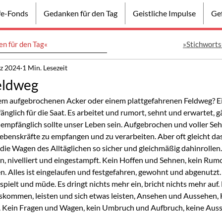
lfe-Fonds
Gedanken für den Tag
Geistliche Impulse
Gef
n für den Tag«
»Stichworts
rz 2024
1 Min. Lesezeit
eldweg
nem aufgebrochenen Acker oder einem plattgefahrenen Feldweg? E
änglich für die Saat. Es arbeitet und rumort, sehnt und erwartet, 
d empfänglich sollte unser Leben sein. Aufgebrochen und voller Seh
Lebenskräfte zu empfangen und zu verarbeiten. Aber oft gleicht da
ie Wagen des Alltäglichen so sicher und gleichmäßig dahinrollen. A
en, nivelliert und eingestampft. Kein Hoffen und Sehnen, kein Rum
 Alles ist eingelaufen und festgefahren, gewohnt und abgenutzt. 
spielt und müde. Es dringt nichts mehr ein, bricht nichts mehr auf.
ommen, leisten und sich etwas leisten, Ansehen und Aussehen, 
 Kein Fragen und Wagen, kein Umbruch und Aufbruch, keine Auss