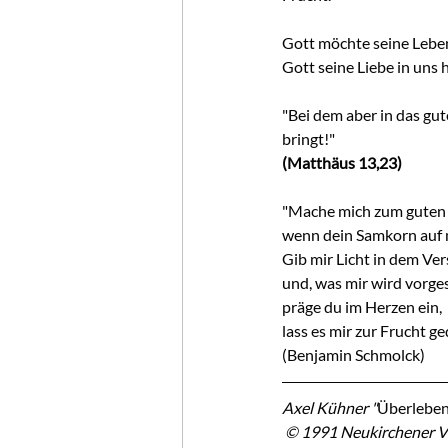
Gott möchte seine Lebens
Gott seine Liebe in uns 
"Bei dem aber in das gut
bringt!"
(Matthäus 13,23)
"Mache mich zum guten 
wenn dein Samkorn auf mi
Gib mir Licht in dem Ve
und, was mir wird vorgest
präge du im Herzen ein, 
lass es mir zur Frucht ge
(Benjamin Schmolck)
Axel Kühner "
Überleben
 © 1991 Neukirchener V