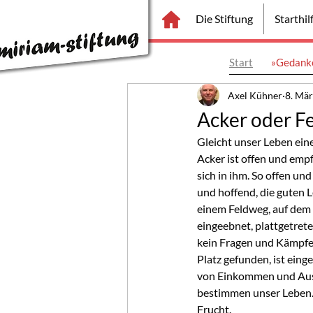
Die Stiftung
Starthi
Start
»Gedanke
Axel Kühner
8. Mä
Acker oder F
Gleicht unser Leben ei
Acker ist offen und empf
sich in ihm. So offen un
und hoffend, die guten 
einem Feldweg, auf dem d
eingeebnet, plattgetret
kein Fragen und Kämpfen.
Platz gefunden, ist einge
von Einkommen und Ausk
bestimmen unser Leben.
Frucht.