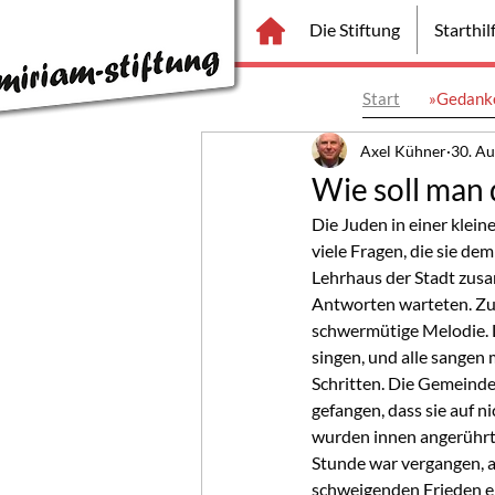
Die Stiftung
Starthi
Start
»Gedanke
Axel Kühner
30. Au
Wie soll man
Die Juden in einer klein
viele Fragen, die sie dem
Lehrhaus der Stadt zusa
Antworten warteten. Zue
schwermütige Melodie. 
singen, und alle sangen 
Schritten. Die Gemeinde 
gefangen, dass sie auf 
wurden innen angerührt 
Stunde war vergangen, a
schweigenden Frieden ei