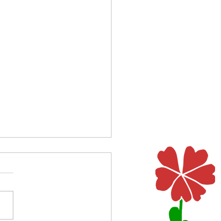
st das für eine Nacht?
Lagerlöf erzählt in einer
 Legenden von der Nacht, in
as Jesuskind geboren wird.
 geht über das Feld, um Feuer