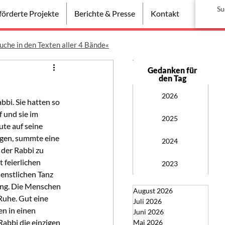
örderte Projekte
Berichte & Presse
Kontakt
uche in den Texten aller 4 Bände«
Gedanken für
den Tag
2026
bbi. Sie hatten so 
f und sie im 
2025
te auf seine 
ugen, summte eine 
2024
der Rabbi zu 
 feierlichen 
2023
enstlichen Tanz 
ung. Die Menschen 
August 2026
Ruhe. Gut eine 
Juli 2026
n in einen 
Juni 2026
abbi die einzigen 
Mai 2026