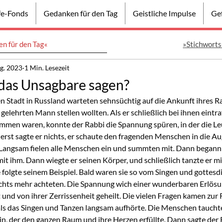
lfe-Fonds
Gedanken für den Tag
Geistliche Impulse
Gef
n für den Tag«
»Stichworts
g. 2023
1 Min. Lesezeit
 das Unsagbare sagen?
en Stadt in Russland warteten sehnsüchtig auf die Ankunft ihres Ra
 gelehrten Mann stellen wollten. Als er schließlich bei ihnen eintra
mmen waren, konnte der Rabbi die Spannung spüren, in der die Leu
rst sagte er nichts, er schaute den fragenden Menschen in die A
Langsam fielen alle Menschen ein und summten mit. Dann begann 
mit ihm. Dann wiegte er seinen Körper, und schließlich tanzte er mit
folgte seinem Beispiel. Bald waren sie so vom Singen und gottesdi
nichts mehr achteten. Die Spannung wich einer wunderbaren Erlös
und von ihrer Zerrissenheit geheilt. Die vielen Fragen kamen zur 
ls das Singen und Tanzen langsam aufhörte. Die Menschen tauchte
n, der den ganzen Raum und ihre Herzen erfüllte. Dann sagte der R