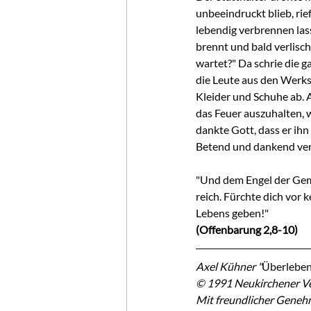
unbeeindruckt blieb, rie
lebendig verbrennen las
brennt und bald verlisch
wartet?" Da schrie die 
die Leute aus den Werks
Kleider und Schuhe ab. Al
das Feuer auszuhalten, w
dankte Gott, dass er ihn
Betend und dankend ver
"Und dem Engel der Geme
reich. Fürchte dich vor k
Lebens geben!"
(Offenbarung 2,8-10)
Axel Kühner "
Überleben
© 1991 Neukirchener Ve
Mit freundlicher Geneh