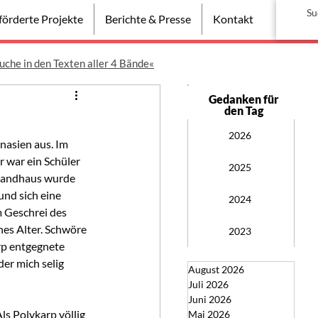
örderte Projekte
Berichte & Presse
Kontakt
uche in den Texten aller 4 Bände«
Gedanken für
den Tag
2026
nasien aus. Im 
 war ein Schüler 
2025
 Landhaus wurde 
nd sich eine 
2024
 Geschrei des 
hes Alter. Schwöre 
2023
rp entgegnete 
er mich selig 
August 2026
Juli 2026
Juni 2026
ls Polykarp völlig 
Mai 2026