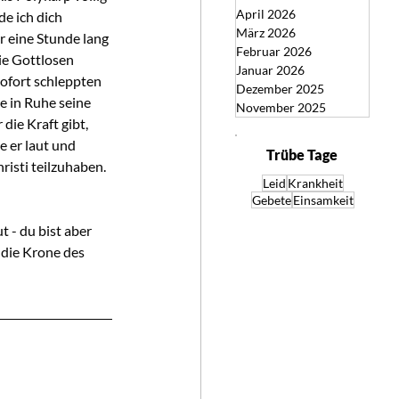
April 2026
e ich dich 
März 2026
 eine Stunde lang 
Februar 2026
ie Gottlosen 
Januar 2026
ofort schleppten 
Dezember 2025
 in Ruhe seine 
November 2025
die Kraft gibt, 
 er laut und 
Trübe Tage
risti teilzuhaben. 
Leid
Krankheit
Gebete
Einsamkeit
 - du bist aber 
r die Krone des 