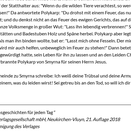
f der Statthalter aus: "Wenn du die wilden Tiere verachtest, so werd
sen!" Da antwortete Polykarp: "Du drohst mit einem Feuer, das nur
t; und du denkst nicht an das Feuer des ewigen Gerichts, das auf d
ganze Volksmenge in großer Wut: "Lass ihn lebendig verbrennen!" S
tätten und Badestuben Holz und Späne herbei. Polykarp aber legte
s man ihn binden wollte, bat er: "Lasst mich ohne Fesseln. Der mir 
ird mir auch helfen, unbeweglich im Feuer zu stehen!" Dann betete
 gewürdigt hatte, sein Leben für ihn zu lassen und an den Leiden Ch
brannte Polykarp von Smyrna für seinen Herrn Jesus.
inde zu Smyrna schreibe: Ich weiß deine Trübsal und deine Armut
einem, was du leiden wirst! Sei getreu bis an den Tod, so will ich di
sgeschichten für jeden Tag
"
rlagsgesellschaft mbH, Neukirchen-Vluyn, 21. Auflage 2018
migung des Verlages