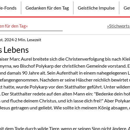
lfe-Fonds
Gedanken für den Tag
Geistliche Impulse
Gef
n für den Tag«
»Stichworts
pt. 2024
2 Min. Lesezeit
s Lebens
ser Marc Aurel breitete sich die Christenverfolgung bis nach Klei
myrna, wo Bischof Polykarp der christlichen Gemeinde vorstand. Er
nd damals 90 Jahre alt. Sein Aufenthalt in einem nahegelegenen
efangengenommen. Nachdem er seine Häscher reichlich bewirtet u
t hatte, wurde Polykarp vor den Statthalter geführt. Unter wildem
 Der Statthalter redete auf den alten Mann ein: "Bedenke dein ho
und fluche deinem Christus, und ich lasse dich frei!" Aber Polyka
Jesus getragen und geliebt. Wie sollte ich meinem König absagen, d
it dem Tode durch wilde Tiere, wenn er seinen Sinn nicht ändere. A