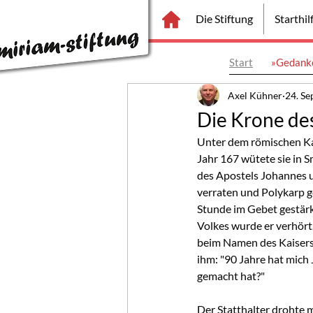
Die Stiftung
Starthi
Start
»Gedanke
Axel Kühner
24. Se
Die Krone de
Unter dem römischen Kai
Jahr 167 wütete sie in S
des Apostels Johannes u
verraten und Polykarp g
Stunde im Gebet gestärk
Volkes wurde er verhört.
beim Namen des Kaisers 
ihm: "90 Jahre hat mich 
gemacht hat?"
Der Statthalter drohte m