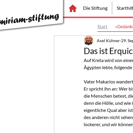
Die Stiftung
Starthi
Start
»Gedanke
Axel Kühner
29. Se
Das ist Erqui
Auf Kreta wird von eine
Ägypten lebte, folgende
Vater Makarios wandert 
Er spricht ihn an: Wer bi
die Menschen betest, die
denn die Hölle, und wie 
eigentliche Qual aber is
des anderen nicht sehen 
lockerer, und wir können