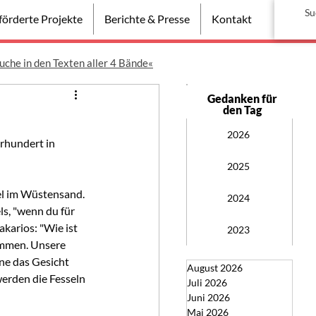
örderte Projekte
Berichte & Presse
Kontakt
uche in den Texten aller 4 Bände«
Gedanken für
den Tag
2026
rhundert in 
2025
el im Wüstensand. 
2024
ls, "wenn du für 
karios: "Wie ist 
2023
ammen. Unsere 
ne das Gesicht 
August 2026
werden die Fesseln 
Juli 2026
Juni 2026
Mai 2026