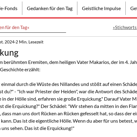
lfe-Fonds
Gedanken für den Tag
Geistliche Impulse
Gef
n für den Tag«
»Stichworts
pt. 2024
2 Min. Lesezeit
ckung
m berühmten Eremiten, dem heiligen Vater Makarios, der im 4. Jah
 Geschichte erzählt:
einmal durch die Wüste des Nillandes und stößt auf einen Schäd
st du?" - "Ich war Priester der Heiden", war die Antwort des Schäde
 in der Hölle sind, erfahren sie große Erquickung." Darauf Vater Ma
ist die Erquickung?" Der Schädel: "Wir stehen da mitten in den Fl
t, dass man uns dort Rücken an Rücken gefesselt hat, so dass der ei
kann. Das ist die eigentliche Hölle. Wenn du aber für uns betest, 
 uns sehen. Das ist die Erquickung!"