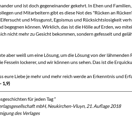
nander und ist doch gegeneinander gekehrt. In Ehen und Familien
llegen und Mitarbeitern gibt es diese Not des "Rücken an Rücken
 Eifersucht und Missgunst, Egoismus und Rücksichtslosigkeit verhi
d begegnen können. Wirklich, das ist die Hölle auf Erden, wo mite
ch nicht mehr zu Gesicht bekommen, sondern gefesselt und gelä
hte aber weiß um eine Lösung, um die Lösung von der lähmenden F
ie Fesseln lockerer, und wir können uns sehen. Das ist die Erquicku
ss eure Liebe je mehr und mehr reich werde an Erkenntnis und Erf
- 1,9)
sgeschichten für jeden Tag
"
rlagsgesellschaft mbH, Neukirchen-Vluyn, 21. Auflage 2018
migung des Verlages