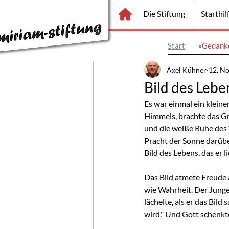
Die Stiftung
Starthi
Start
»Gedanke
Axel Kühner
12. No
Bild des Lebe
Es war einmal ein kleine
Himmels, brachte das Gr
und die weiße Ruhe des 
Pracht der Sonne darübe
Bild des Lebens, das er l
Das Bild atmete Freude a
wie Wahrheit. Der Junge 
lächelte, als er das Bild
wird." Und Gott schenkt