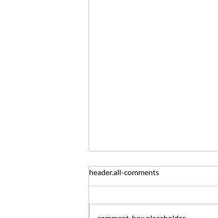
Von guten Mächten
header.all-comments
Ich sagte zu dem Engel, der an der
Pforte des neuen Jahres stand: Gib
mir ein Licht, damit ich sicheren
comment-box.placeholder