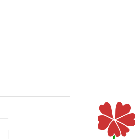
e!
russische Legende erzählt von
alten Frau, die sich in einer
n Winternacht gerade