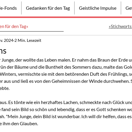
lfe-Fonds
Gedanken für den Tag
Geistliche Impulse
Gef
n für den Tag«
»Stichworts
v. 2024
2 Min. Lesezeit
ns
r Junge, der wollte das Leben malen. Er nahm das Braun der Erde u
ün der Bäume und die Buntheit des Sommers dazu, malte das Gold
Winters, vermischte sie mit dem betörenden Duft des Frühlings, sc
r aus und ließ es von den Geheimnissen der Winde durchwehen. So
iebte.
us. Es tönte wie ein herzhaftes Lachen, schmeckte nach Glück und 
fand sein Bild so schön und lebendig, dass er es Gott schenken wol
 sah. "Mein Junge, dein Bild ist wunderbar. Ich will dir helfen, dass 
e ihm den Glauben.