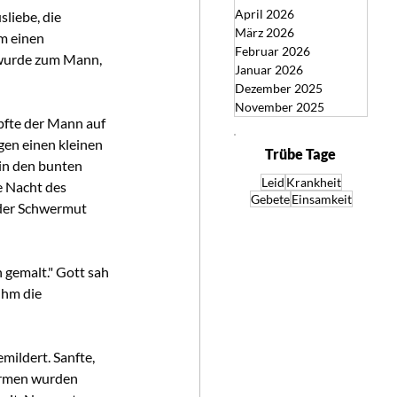
April 2026
liebe, die 
März 2026
m einen 
Februar 2026
 wurde zum Mann, 
Januar 2026
Dezember 2025
November 2025
pfte der Mann auf 
en einen kleinen 
Trübe Tage
in den bunten 
Leid
Krankheit
 Nacht des 
Gebete
Einsamkeit
der Schwermut 
 gemalt." Gott sah 
ihm die 
mildert. Sanfte, 
ormen wurden 