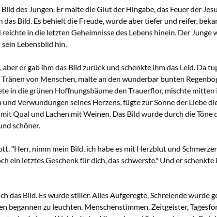
Bild des Jungen. Er malte die Glut der Hingabe, das Feuer der Jesus
 das Bild. Es behielt die Freude, wurde aber tiefer und reifer, beka
 reichte in die letzten Geheimnisse des Lebens hinein. Der Junge
 sein Lebensbild hin.
 aber er gab ihm das Bild zurück und schenkte ihm das Leid. Da tu
e Tränen von Menschen, malte an den wunderbar bunten Regenbog
te in die grünen Hoffnungsbäume den Trauerflor, mischte mitten 
und Verwundungen seines Herzens, fügte zur Sonne der Liebe die
 mit Qual und Lachen mit Weinen. Das Bild wurde durch die Töne 
und schöner.
ott. "Herr, nimm mein Bild, ich habe es mit Herzblut und Schmerzen
och ein letztes Geschenk für dich, das schwerste." Und er schenkte 
h das Bild. Es wurde stiller. Alles Aufgeregte, Schreiende wurde ge
ben begannen zu leuchten. Menschenstimmen, Zeitgeister, Tagesf