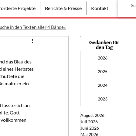
örderte Projekte
Berichte & Presse
Kontakt
uche in den Texten aller 4 Bände«
Gedanken für
den Tag
2026
nd das Blau des 
 eines Herbstes 
2025
hüttete die 
 malte er ein 
2024
2023
fasste sich an 
lte. Gott 
August 2026
es vollkommen 
Juli 2026
Juni 2026
Mai 2026