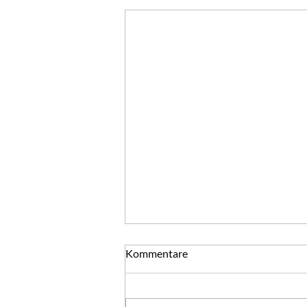
Von guten Mächten
Kommentare
Ich sagte zu dem Engel, der an der
Pforte des neuen Jahres stand: Gib
mir ein Licht, damit ich sicheren