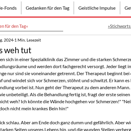
lfe-Fonds
Gedanken für den Tag
Geistliche Impulse
Gef
n für den Tag«
»Stichworts
g. 2024
1 Min. Lesezeit
s weh tut
n sich in einer Spezialklinik das Zimmer und die starken Schmer
dlungsräume und werden dort fachgerecht versorgt. Jeder liegt in
ge nur sind sie voneinander getrennt. Der Therapeut beginnt bei
uf und windet sich vor Schmerzen, stöhnt und schwitzt. Er kann es
handlung vorbei ist. Nun geht der Therapeut zu dem anderen Mann. 
wie unbeteiligt. Als die Behandlung fertig ist, fragt der erste seine
r nicht weh? Ich könnte die Wände hochgehen vor Schmerzen!" "Nein
 doch nicht mein krankes Bein hin!"
lick schlau. Aber am Ende doch ganz dumm und gefährlich. Aber wie
tarken Seiten unseres Lebens hin, und die wunden Stellen verberg