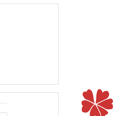
e!
russische Legende erzählt von
alten Frau, die sich in einer
n Winternacht gerade