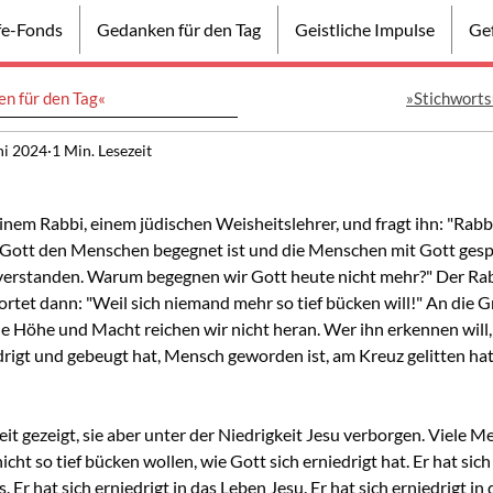
lfe-Fonds
Gedanken für den Tag
Geistliche Impulse
Gef
n für den Tag«
»Stichworts
ni 2024
1 Min. Lesezeit
nem Rabbi, einem jüdischen Weisheitslehrer, und fragt ihn: "Rabbi
ss Gott den Menschen begegnet ist und die Menschen mit Gott gesp
verstanden. Warum begegnen wir Gott heute nicht mehr?" Der Rab
et dann: "Weil sich niemand mehr so tief bücken will!" An die G
ne Höhe und Macht reichen wir nicht heran. Wer ihn erkennen will,
drigt und gebeugt hat, Mensch geworden ist, am Kreuz gelitten hat 
eit gezeigt, sie aber unter der Niedrigkeit Jesu verborgen. Viele 
nicht so tief bücken wollen, wie Gott sich erniedrigt hat. Er hat sich 
 Er hat sich erniedrigt in das Leben Jesu. Er hat sich erniedrigt in