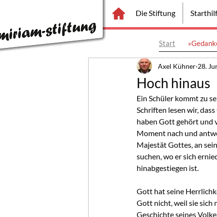
Die Stiftung
Starthi
Start
»Gedanke
Axel Kühner
28. Ju
Hoch hinaus
Ein Schüler kommt zu sei
Schriften lesen wir, da
haben Gott gehört und 
Moment nach und antwort
Majestät Gottes, an sei
suchen, wo er sich ernie
hinabgestiegen ist.
Gott hat seine Herrlichk
Gott nicht, weil sie sich 
Geschichte seines Volkes.