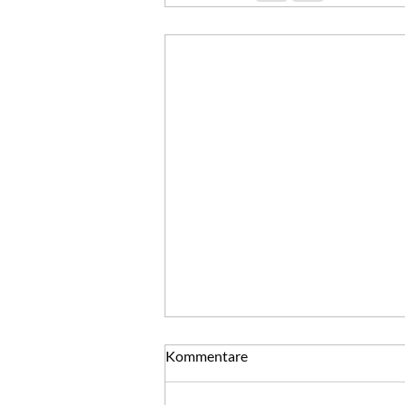
Von guten Mächten
Kommentare
Ich sagte zu dem Engel, der an der
Pforte des neuen Jahres stand: Gib