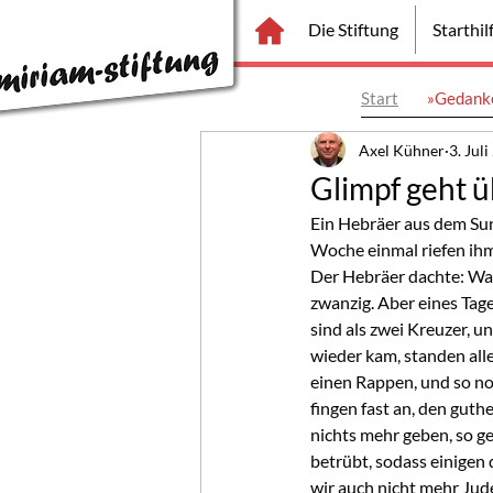
Die Stiftung
Starthi
Start
»Gedanke
Axel Kühner
3. Jul
Glimpf geht 
Ein Hebräer aus dem Sun
Woche einmal riefen ihm
Der Hebräer dachte: Was 
zwanzig. Aber eines Tage
sind als zwei Kreuzer, u
wieder kam, standen all
einen Rappen, und so noc
fingen fast an, den guthe
nichts mehr geben, so ge
betrübt, sodass einigen 
wir auch nicht mehr Jude