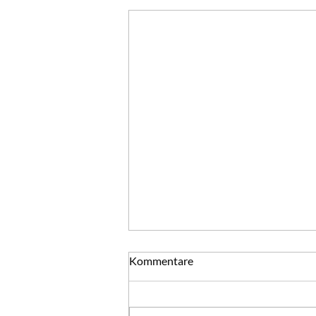
Gute Nachsätze
Kommentare
Gute Vorsätze mögen Sie morgen
fassen. Mit ihnen ist ja bekanntlich
der Weg zur Hölle gepflastert.