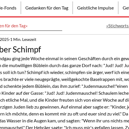
lfe-Fonds
Gedanken für den Tag
Geistliche Impulse
Gef
n für den Tag«
»Stichworts
i 2025
1 Min. Lesezeit
über Schimpf
dgau ging jede Woche einmal in seinen Geschäften durch ein gewi
 die mutwilligen Büblein durch das ganze Dorf nach: "Jud! Jud! J
soll ich tun? Schimpf ich wieder, schimpfen sie ärger, werf ich ein
s brachte er viele neugeprägte, weißgekochte Baselrappen mit, wov
nd schenkte jedem Büblein, das ihm zurief: "Judenmauschel!"einen 
e Kinder auf der Gasse: "Jud! Jud! Judenmauschel! Schaulem lech
h etliche Mal, und die Kinder freuten sich von einer Woche auf d
rzigen Juden lieb zu gewinnen. Auf einmal aber sagte er: "Kinder, j
rn ich möchte, denn es kommt mir zu oft und euer sind zu viel." Da
das Wasser in die Augen kam, und sagten: "Wenn ihr uns nichts me
nmauschel." Der Hebräer sagte: "Ich muss mir's gefallen lassen. Z