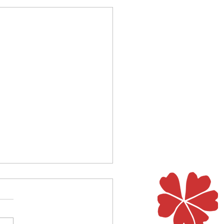
r letztes Wort
n 150 Psalmen der Bibel wird
ewegenden Worten gelobt
eklagt, gedankt und