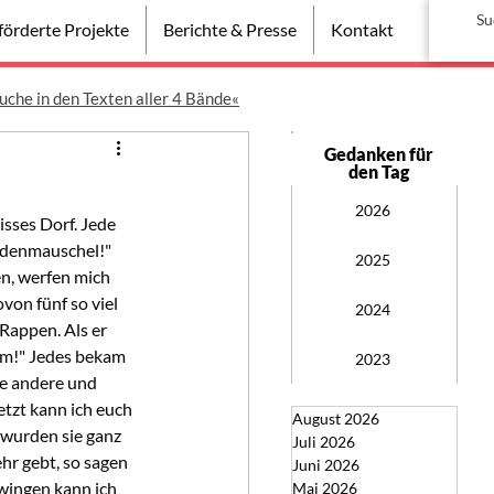
örderte Projekte
Berichte & Presse
Kontakt
uche in den Texten aller 4 Bände«
Gedanken für
den Tag
2026
sses Dorf. Jede 
udenmauschel!" 
2025
en, werfen mich 
on fünf so viel 
2024
Rappen. Als er 
em!" Jedes bekam 
2023
ie andere und 
etzt kann ich euch 
August 2026
 wurden sie ganz 
Juli 2026
hr gebt, so sagen 
Juni 2026
wingen kann ich 
Mai 2026