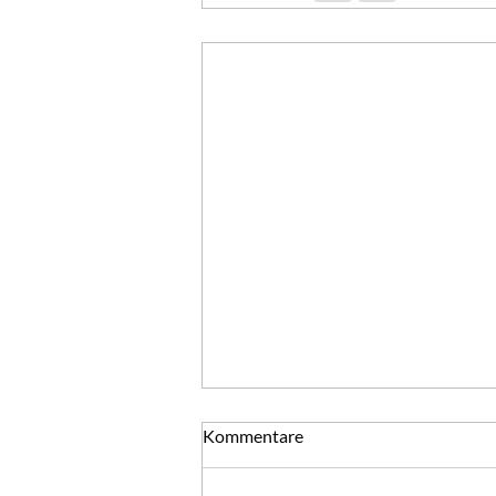
Silvester - ein Tag voller
Kommentare
Möglichkeiten
Mutter und Vater für alle ihre