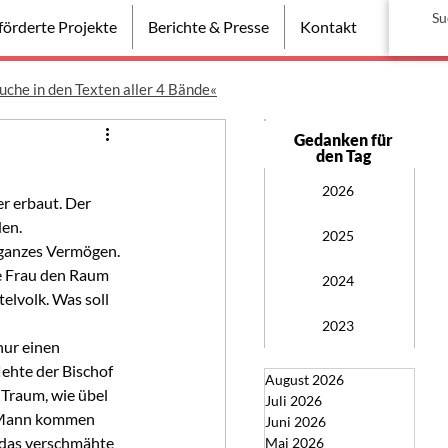
örderte Projekte
Berichte & Presse
Kontakt
uche in den Texten aller 4 Bände«
Gedanken für
den Tag
2026
r erbaut. Der 
den.
2025
 ganzes Vermögen. 
e Frau den Raum 
2024
elvolk. Was soll 
2023
nur einen 
ehte der Bischof 
August 2026
 Traum, wie übel 
Juli 2026
n Mann kommen 
Juni 2026
 das verschmähte 
Mai 2026