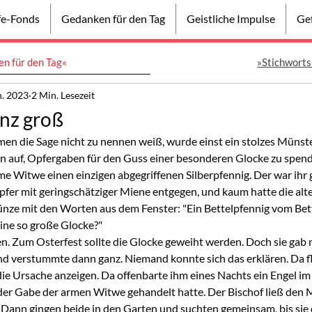
lfe-Fonds
Gedanken für den Tag
Geistliche Impulse
Gef
n für den Tag«
»Stichworts
n. 2023
2 Min. Lesezeit
anz groß
men die Sage nicht zu nennen weiß, wurde einst ein stolzes Münste
gen auf, Opfergaben für den Guss einer besonderen Glocke zu spen
me Witwe einen einzigen abgegriffenen Silberpfennig. Der war ihr
pfer mit geringschätziger Miene entgegen, und kaum hatte die alt
ünze mit den Worten aus dem Fenster: "Ein Bettelpfennig vom Bett
eine so große Glocke?"
n. Zum Osterfest sollte die Glocke geweiht werden. Doch sie gab 
d verstummte dann ganz. Niemand konnte sich das erklären. Da fl
ie Ursache anzeigen. Da offenbarte ihm eines Nachts ein Engel im
n der Gabe der armen Witwe gehandelt hatte. Der Bischof ließ de
e. Dann gingen beide in den Garten und suchten gemeinsam, bis sie