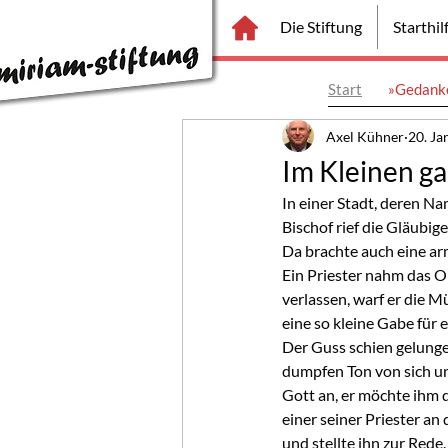
Die Stiftung
Starthi
Start
»Gedanke
Axel Kühner
20. Ja
Im Kleinen g
In einer Stadt, deren Na
Bischof rief die Gläubi
Da brachte auch eine ar
Ein Priester nahm das O
verlassen, warf er die M
eine so kleine Gabe für 
Der Guss schien gelunge
dumpfen Ton von sich un
Gott an, er möchte ihm d
einer seiner Priester a
und stellte ihn zur Red