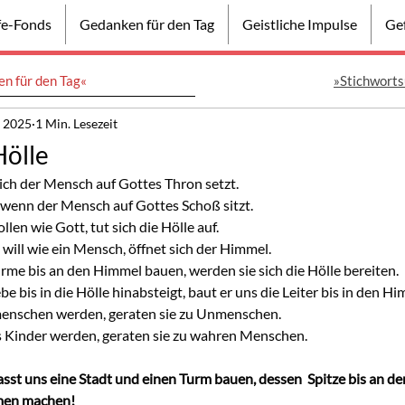
lfe-Fonds
Gedanken für den Tag
Geistliche Impulse
Gef
n für den Tag«
»Stichworts
. 2025
1 Min. Lesezeit
ölle
sich der Mensch auf Gottes Thron setzt.
 wenn der Mensch auf Gottes Schoß sitzt.
n wie Gott, tut sich die Hölle auf.
will wie ein Mensch, öffnet sich der Himmel.
e bis an den Himmel bauen, werden sie sich die Hölle bereiten.
e bis in die Hölle hinabsteigt, baut er uns die Leiter bis in den Hi
schen werden, geraten sie zu Unmenschen.
Kinder werden, geraten sie zu wahren Menschen.
asst uns eine Stadt und einen Turm bauen, dessen  Spitze bis an de
men machen!