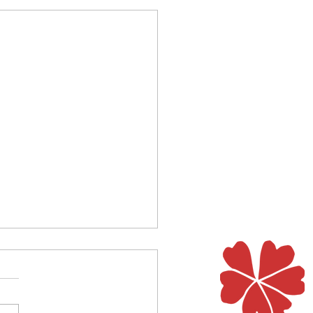
r letztes Wort
n 150 Psalmen der Bibel wird
ewegenden Worten gelobt
eklagt, gedankt und