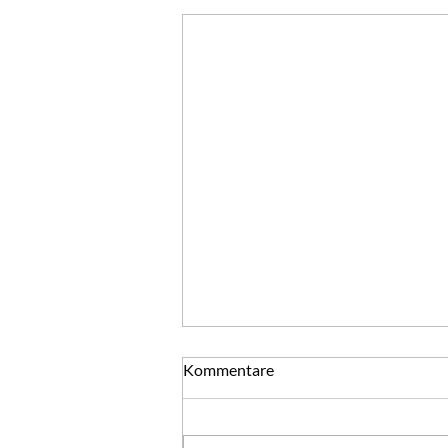
Gute Nachsätze
Kommentare
Gute Vorsätze mögen Sie morgen
fassen. Mit ihnen ist ja bekanntlich
der Weg zur Hölle gepflastert.