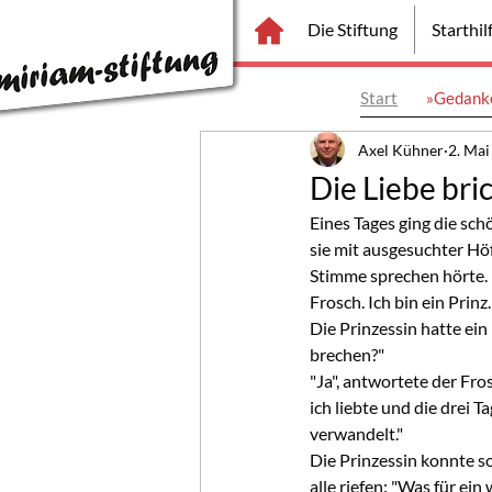
Die Stiftung
Starthi
Start
»Gedanke
Axel Kühner
2. Mai
Die Liebe bri
Eines Tages ging die sch
sie mit ausgesuchter Höf
Stimme sprechen hörte. D
Frosch. Ich bin ein Prin
Die Prinzessin hatte ein
brechen?"
"Ja", antwortete der Fro
ich liebte und die drei 
verwandelt."
Die Prinzessin konnte so
alle riefen: "Was für ei