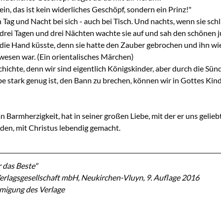
in, das ist kein widerliches Geschöpf, sondern ein Prinz!"
 Tag und Nacht bei sich - auch bei Tisch. Und nachts, wenn sie schlie
drei Tagen und drei Nächten wachte sie auf und sah den schönen j
t die Hand küsste, denn sie hatte den Zauber gebrochen und ihn wi
ewesen war. (Ein orientalisches Märchen)
hichte, denn wir sind eigentlich Königskinder, aber durch die Sün
be stark genug ist, den Bann zu brechen, können wir in Gottes Kin
an Barmherzigkeit, hat in seiner großen Liebe, mit der er uns geliebt
nden, mit Christus lebendig gemacht.
 das Beste"
erlagsgesellschaft mbH, Neukirchen-Vluyn, 9. Auflage 2016
hmigung des Verlage