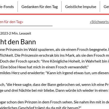
lfe-Fonds
Gedanken für den Tag
Geistliche Impulse
Gef
n für den Tag«
»Stichworts
 2023
2 Min. Lesezeit
cht den Bann
öne Prinzessin im Wald spazieren, als sie einem Frosch begegnete.
lichkeit. Die Prinzessin erschrak bis ins Mark, als sie den Frosch 
och der Frosch sprach: "Ihre Königliche Hoheit, in Wahrheit bin i
z. Eine böse Hexe hat mich in einen Frosch verwandelt."
 mildes Herz und erwiderte: "Kann ich irgend etwas tun, um diesen
sch, "die Hexe sagte, dass der Bann gebrochen sei, wenn ich eine Pri
Tage und drei Nächte bei mir bliebe. Dann würde ich wieder in einen
gar schon den Prinzen in dem Frosch sehen. Sie nahm ihn mit in de
n widerliches Geschöpf trägst du da mit dir herum?"