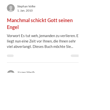
Stephan Volke
1. Jan. 2010
Manchmal schickt Gott seinen
Engel
Vorwort Es tut weh, jemanden zu verlieren. Es
liegt nun eine Zeit vor Ihnen, die Ihnen sehr
viel abverlangt. Dieses Buch möchte Sie...
Jürgen Werth
1. Jan. 2010
Der Weg ins Krankenhaus
Der Weg ins Krankenhaus war schwer. Er
wusste nicht, wie er wieder herauskommen
würde. Ob er überhaupt wieder